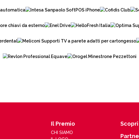
Il Premio
Scopri 
CHI SIAMO
Partne