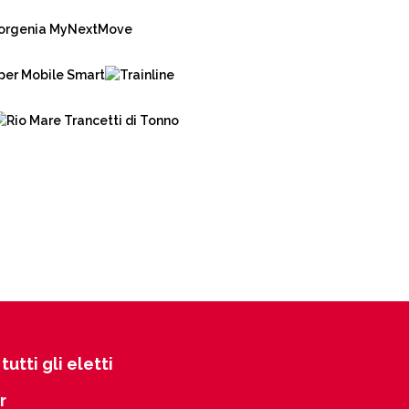
tutti gli eletti
r