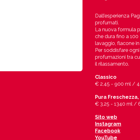
Dall’esperienza Pagl
profumati.
La nuova formula p
che dura fino a 100
lavaggio, flacone in
Per soddisfare ogni 
profumazioni tra cui
il rilassamento.
Classico
€ 2,45 - 900 ml / 4
Pura Freschezza, 
€ 3,25 - 1340 ml / 
Sito web
Instagram
Facebook
YouTube