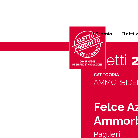
Corso Garibaldi 125, 20121 
Il Premio
Eletti 
Eletti
CATEGORIA
AMMORBIDE
Felce A
Ammorbi
Paglieri