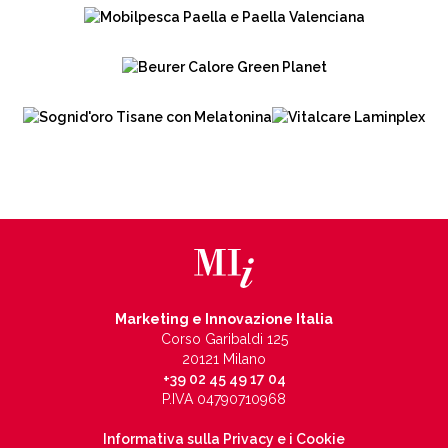
Marketing e Innovazione Italia
Corso Garibaldi 125
20121 Milano
+39 02 45 49 17 04
P.IVA 04790710968
Informativa sulla Privacy e i Cookie