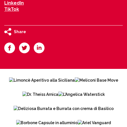
LinkedIn
TikTok
Share