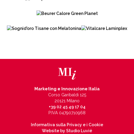
Marketing e Innovazione Italia
Corso Garibaldi 125
20121 Milano
+39 02 45 49 17 04
P.IVA 04790710968
Informativa sulla Privacy e i Cookie
Website by Studio Luvié