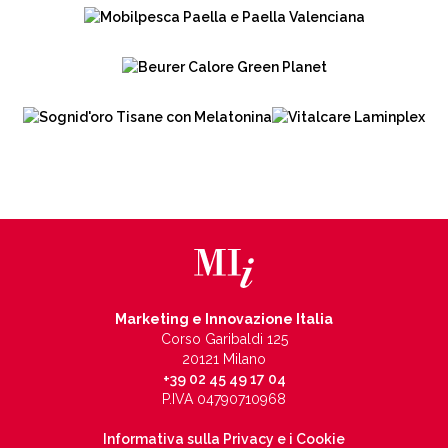
Marketing e Innovazione Italia
Corso Garibaldi 125
20121 Milano
+39 02 45 49 17 04
P.IVA 04790710968
Informativa sulla Privacy e i Cookie