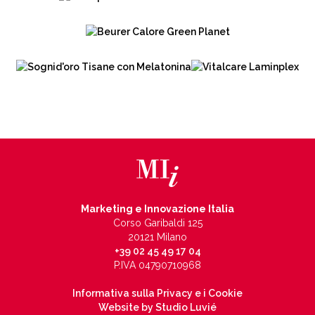
Marketing e Innovazione Italia
Corso Garibaldi 125
20121 Milano
+39 02 45 49 17 04
P.IVA 04790710968
Informativa sulla Privacy e i Cookie
Website by Studio Luvié