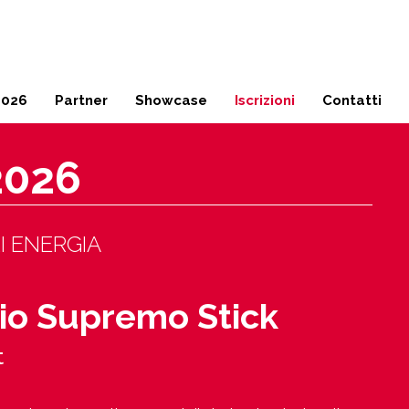
Milano
02 45 49 17 04
2026
Partner
Showcase
Iscrizioni
Contatti
2026
I ENERGIA
o Supremo Stick
t