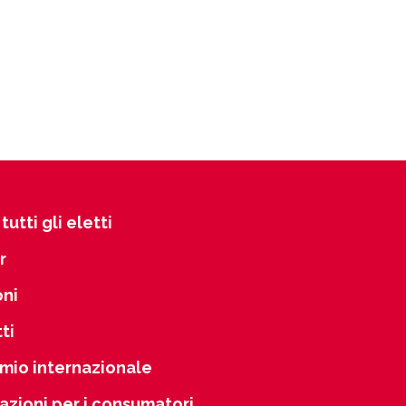
tutti gli eletti
r
oni
ti
mio internazionale
azioni per i consumatori