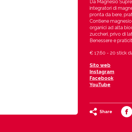
Da Magnesio Supremo
integratori di mag
pronta da bere, prat
Contiene magnesio c
organici ad alta bio
zuccheri, privo di la
Benessere e pratici
€ 17,60 - 20 stick 
Sito web
Instagram
Facebook
YouTube
Share