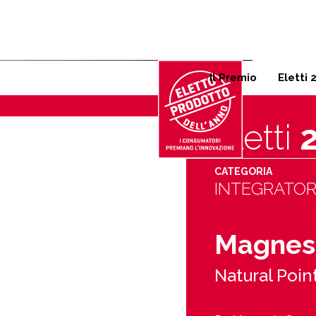
Corso Garibaldi 125, 20121 
Il Premio
Eletti 
Eletti
CATEGORIA
INTEGRATOR
Magnesi
Natural Poin